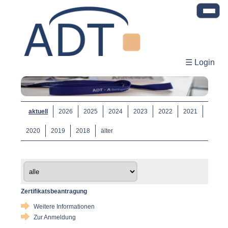
☰ Login
aktuell
2026
2025
2024
2023
2022
2021
2020
2019
2018
älter
Zertifikatsbeantragung
Weitere Informationen
Zur Anmeldung