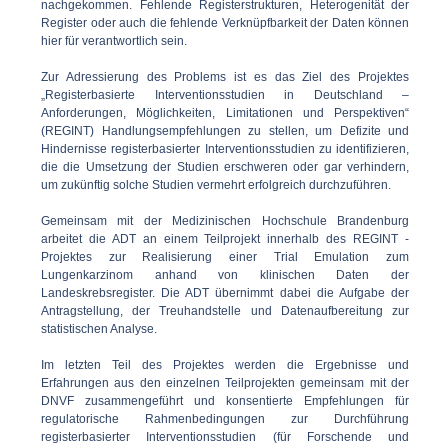
nachgekommen. Fehlende Registerstrukturen, Heterogenität der
Register oder auch die fehlende Verknüpfbarkeit der Daten können
hier für verantwortlich sein.
Zur Adressierung des Problems ist es das Ziel des Projektes
„Registerbasierte Interventionsstudien in Deutschland –
Anforderungen, Möglichkeiten, Limitationen und Perspektiven“
(REGINT) Handlungsempfehlungen zu stellen, um Defizite und
Hindernisse registerbasierter Interventionsstudien zu identifizieren,
die die Umsetzung der Studien erschweren oder gar verhindern,
um zukünftig solche Studien vermehrt erfolgreich durchzuführen.
Gemeinsam mit der Medizinischen Hochschule Brandenburg
arbeitet die ADT an einem Teilprojekt innerhalb des REGINT -
Projektes zur Realisierung einer Trial Emulation zum
Lungenkarzinom anhand von klinischen Daten der
Landeskrebsregister. Die ADT übernimmt dabei die Aufgabe der
Antragstellung, der Treuhandstelle und Datenaufbereitung zur
statistischen Analyse.
Im letzten Teil des Projektes werden die Ergebnisse und
Erfahrungen aus den einzelnen Teilprojekten gemeinsam mit der
DNVF zusammengeführt und konsentierte Empfehlungen für
regulatorische Rahmenbedingungen zur Durchführung
registerbasierter Interventionsstudien (für Forschende und