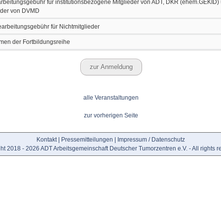
beitungsgebühr für institutionsbezogene Mitglieder von ADT, DKR (ehem.GEKID) 
eder von DVMD
rbeitungsgebühr für Nichtmitglieder
men der Fortbildungsreihe
alle Veranstaltungen
zur vorherigen Seite
Kontakt
|
Pressemitteilungen
|
Impressum / Datenschutz
ht 2018 - 2026 ADT Arbeitsgemeinschaft Deutscher Tumorzentren e.V. - All rights r