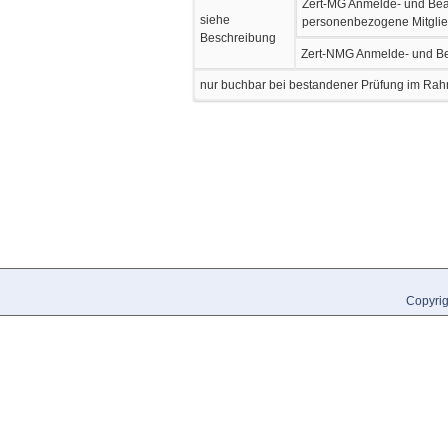
Zert-MG Anmelde- und Bear
siehe
personenbezogene Mitgli
Beschreibung
Zert-NMG Anmelde- und Bea
nur buchbar bei bestandener Prüfung im Rah
Copyrig