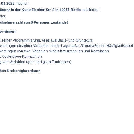
.03.2026
möglich.
äsenz in der Kuno-Fischer-Str. 8 in 14057 Berlin
stattfinden!
ier.
eilnehmerzahl von 6 Personen zustande!
orwissen:
 seiner Programmierung. Alles aus Basis- und Grundkurs
Auswertungen einzelner Variablen mittels Lagemaße, Streumaße und Häufigkeitstabel
uswertungen von zwei Variablen mittels Kreuztabellen und Korrelation
d deskriptiver Kennzahlen
ng von Variablen (grep und gsub Funktionen)
chen Krebsregisterdaten