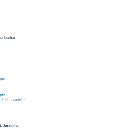
 Jurkschat
gie
gie
riablenselektion
R. Jurkschat